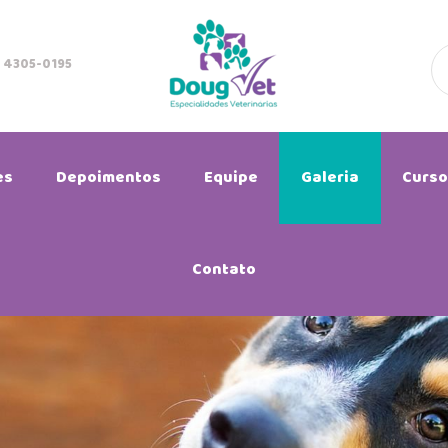
) 4305-0195
es
Depoimentos
Equipe
Galeria
Curso
Contato