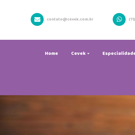
contato@cevek.com.br
(11
Home
Cevek
Especialidad